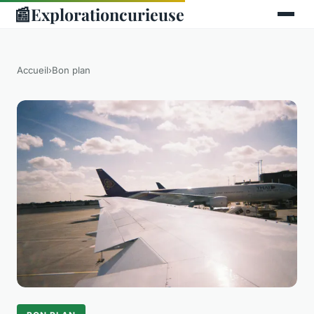
📰
Explorationcurieuse
Accueil
›
Bon plan