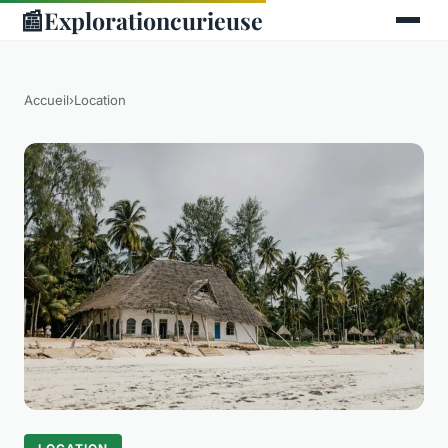
📰
Explorationcurieuse
Accueil
›
Location