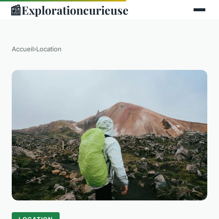
📰
Explorationcurieuse
Accueil
›
Location