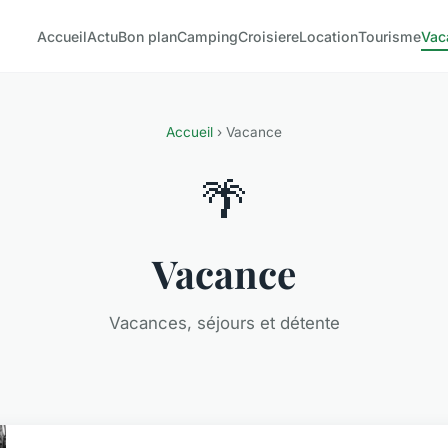
Accueil
Actu
Bon plan
Camping
Croisiere
Location
Tourisme
Vac
Accueil
› Vacance
🌴
Vacance
Vacances, séjours et détente