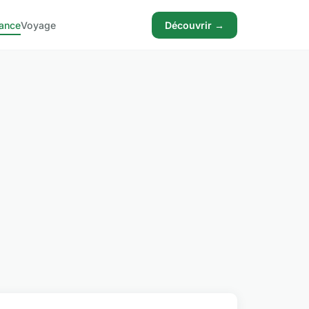
ance
Voyage
Découvrir →