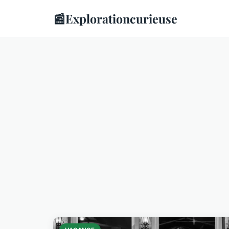
📰
Explorationcurieuse