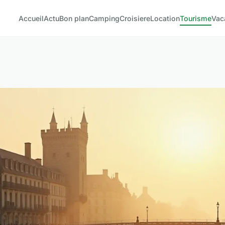
Accueil
Actu
Bon plan
Camping
Croisiere
Location
Tourisme
Vac