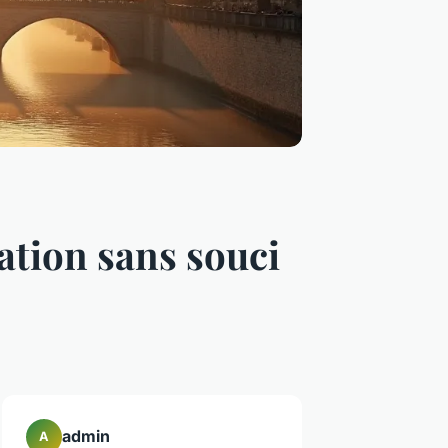
cation sans souci
admin
A