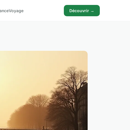
ance
Voyage
Découvrir →