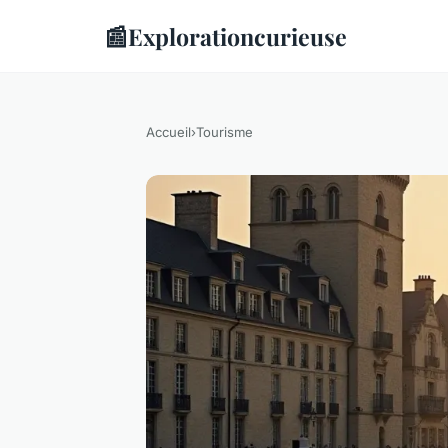
📰
Explorationcurieuse
Accueil
›
Tourisme