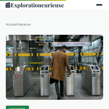
📰
Explorationcurieuse
Accueil
›
Vacance